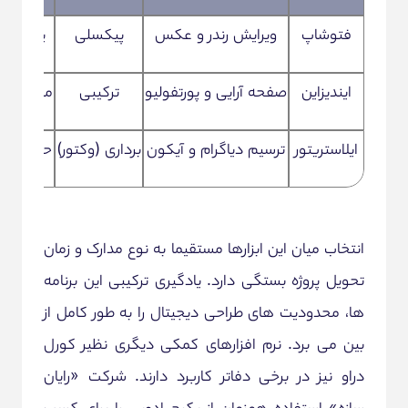
فتوشاپ
ویرایش رندر و عکس
پیکسلی
پست پرو
ایندیزاین
صفحه آرایی و پورتفولیو
ترکیبی
مدیریت 
ایلاستریتور
ترسیم دیاگرام و آیکون
برداری (وکتور)
حفظ کیفی
انتخاب میان این ابزارها مستقیما به نوع مدارک و زمان
تحویل پروژه بستگی دارد. یادگیری ترکیبی این برنامه
ها، محدودیت های طراحی دیجیتال را به طور کامل از
بین می برد. نرم افزارهای کمکی دیگری نظیر کورل
دراو نیز در برخی دفاتر کاربرد دارند. شرکت «رایان
سازه» استفاده همزمان از پکیج ادوبی را برای کسب