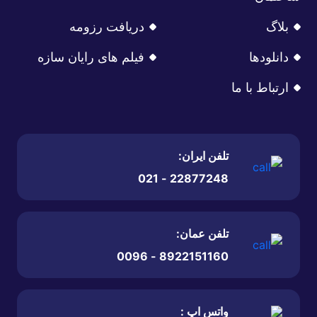
بلاگ
دریافت رزومه
دانلودها
فیلم های رایان سازه
ارتباط با ما
تلفن ایران:
22877248 - 021
تلفن عمان:
8922151160 - 0096
واتس اپ :