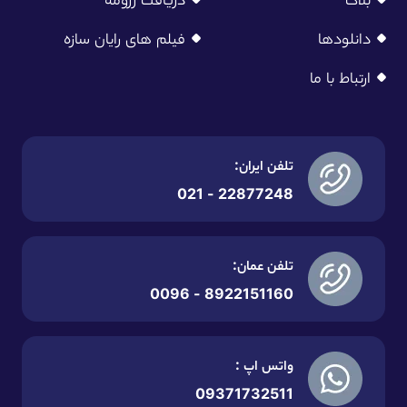
دانلودها
فیلم های رایان سازه
ارتباط با ما
تلفن ایران:
22877248 - 021
تلفن عمان:
8922151160 - 0096
واتس اپ :
09371732511