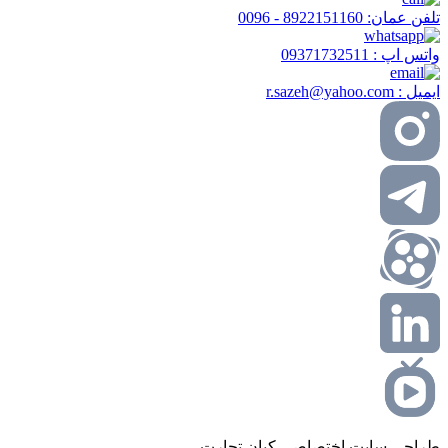
تلفن عمان:
8922151160 - 0096
واتس اپ :
09371732511
ایمیل :
r.sazeh@yahoo.com
طراحی سایت اختصاصی کیان تجارت