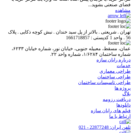
فضای صنعتی بشوید...
مشاهده
تهران . شریعتی . بالاتر از پل سید خندان . نبش کوچه ذکایی . پلاک
56 . واحد 1 کدپستی : 1661718857
عمان، مسقط، معبیله جنوبی، خیابان نور، شماره خیابان ۶۲۳۳،
شماره ساختمان ۱/۶۲۸۴، شماره واحد ۲۲.
درباره رایان سازه
خدمات
طراحی معماری
طراحی ساختمان
طراحی تاسیسات ساختمان
پروژه ها
بلاگ
دریافت رزومه
دانلودها
فیلم های رایان سازه
ارتباط با ما
تلفن ایران:
22877248 - 021