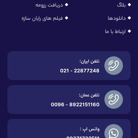
بلاگ
دریافت رزومه
دانلودها
فیلم های رایان سازه
ارتباط با ما
تلفن ایران:
22877248 - 021
تلفن عمان:
8922151160 - 0096
واتس اپ :