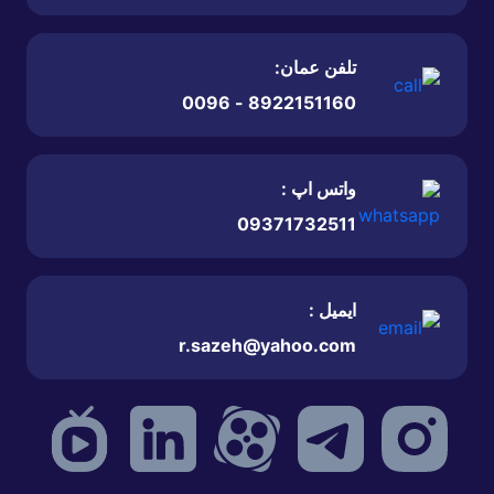
تلفن عمان:
8922151160 - 0096
واتس اپ :
09371732511
ایمیل :
r.sazeh@yahoo.com