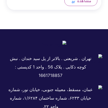
مشاهده
تهران . شریعتی . بالاتر از پل سید خندان . نبش
کوچه ذکایی . پلاک 56 . واحد 1 کدپستی :
1661718857
عمان، مسقط، معبیله جنوبی، خیابان نور، شماره
خیابان ۶۲۳۳، شماره ساختمان ۱/۶۲۸۴، شماره
واحد ۲۲.