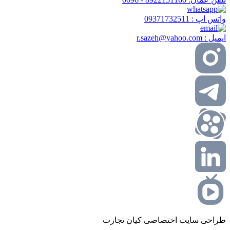
واتس اپ :
09371732511
ایمیل :
r.sazeh@yahoo.com
طراحی سایت اختصاصی کیان تجارت