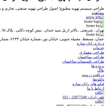
طراحی سیستم تهویه مطبوع؛ اصول طراحی تهویه صنعتی، تجاری و مراک
مشاهده
تهران . شریعتی . بالاتر از پل سید خندان . نبش کوچه ذکایی . پلاک 56 . واحد 1 کدپستی : 1661718857
عمان، مسقط، معبیله جنوبی، خیابان نور، شماره خیابان ۶۲۳۳، شماره ساختمان ۱/۶۲۸۴، شماره واحد ۲۲.
درباره رایان سازه
خدمات
طراحی معماری
طراحی ساختمان
طراحی تاسیسات ساختمان
پروژه ها
بلاگ
دریافت رزومه
دانلودها
فیلم های رایان سازه
ارتباط با ما
تلفن ایران:
22877248 - 021
تلفن عمان:
8922151160 - 0096