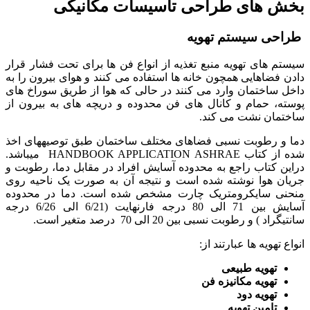
بخش های طراحی تاسیسات مکانیکی
طراحی سیستم تهویه
سیستم های تهویه منبع تغذیه از انواع فن ها برای تحت فشار قرار
دادن فضاهایی همچون خانه ها استفاده می کنند و هوای بیرون را به
داخل ساختمان وارد می کنند در حالی که هوا از طریق سوراخ های
پوسته، حمام و کانال های فن محدوده و دریچه های به بیرون از
ساختمان نشت می کند.
دما و رطوبت نسبی فضاهای مختلف ساختمان طبق توصیه­های اخذ
شده از کتاب HANDBOOK APPLICATION ASHRAE می­باشد.
دراین کتاب راجع به محدوده آسایش افراد در مقابل دما، رطوبت و
جریان هوا نوشته شده است و نتیجه آن به صورت یک ناحیه روی
منحنی سایکرومتریک چارت مشخص شده است. دما در محدوده
آسایش بین 71 الی 80 درجه فارنهایت (6/21 الی 6/26 درجه
سانتیگراد ) و رطوبت نسبی بین 20 الی 70 درصد متغیر است.
انواع تهویه ها عبارتند از:
تهویه طبیعی
تهویه مکانیزه فن
تهویه دود
تامین تهویه