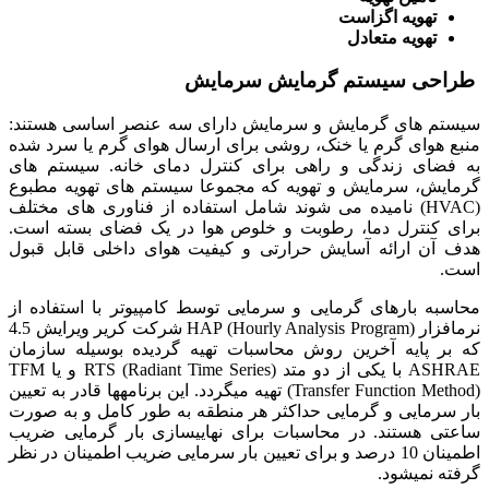
تهویه اگزاست
تهویه متعادل
طراحی سیستم گرمایش سرمایش
سیستم های گرمایش و سرمایش دارای سه عنصر اساسی هستند:
منبع هوای گرم یا خنک، روشی برای ارسال هوای گرم یا سرد شده
به فضای زندگی و راهی برای کنترل دمای خانه. سیستم های
گرمایش، سرمایش و تهویه که مجموعا سیستم های تهویه مطبوع
(HVAC) نامیده می شوند شامل استفاده از فناوری های مختلف
برای کنترل دما، رطوبت و خلوص هوا در یک فضای بسته است.
هدف آن ارائه آسایش حرارتی و کیفیت هوای داخلی قابل قبول
است.
محاسبه بارهای گرمایی و سرمایی توسط کامپیوتر با استفاده از
نرم­افزار HAP (Hourly Analysis Program) شرکت کریر ویرایش 4.5
که بر پایه آخرین روش محاسبات تهیه گردیده بوسیله سازمان
ASHRAE با یکی از دو متد RTS (Radiant Time Series) و یا TFM
(Transfer Function Method) تهیه می­گردد. این برنامه­ها قادر به تعیین
بار سرمایی و گرمایی حداکثر هر منطقه به طور کامل و به صورت
ساعتی هستند. در محاسبات برای نهایی­سازی بار گرمایی ضریب
اطمینان 10 درصد و برای تعیین بار سرمایی ضریب اطمینان در نظر
گرفته نمی­شود.