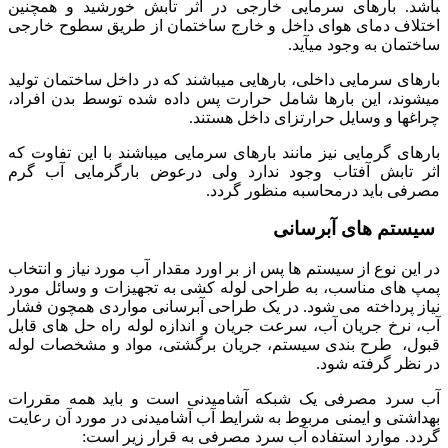
باشد. بارهای سرمایی خارجی در اثر تابش خورشید و هم­چنین
اختلاف دمای هوای داخل و خارج ساختمان از طریق سطوح خارجی
ساختمان به وجود می­آید.
بار­های سرمایی داخلی، بارهایی می­باشند که در داخل ساختمان تولید
می­شوند، این بارها شامل حرارت پس داده شده توسط بدن افراد،
چراغ­ها و وسایل حرارت­زای داخل هستند.
بارهای گرمایی نیز مانند بارهای سرمایی می­باشند با این تفاوت که
اثر تابش آفتاب وجود ندارد ولی درعوض بارگرمایی آب گرم
مصرفی باید درمحاسبه منظور گردد.
سیستم های آبرسانی
در این نوع از سیستم ها پس از بر اورد مقدار آب مورد نیاز و انتخاب
پمپ های مناسب، به طراحی لوله کشی به تجهیزات و وسائل مورد
نیاز پرداخته می شود. در یک طراحی آبرسانی مواردی همچون فشار
آب، نرخ جریان آب، سرعت جریان و اندازه لوله راه حل های قابل
قبول، طرح بندی سیستم، جریان برگشتی، مواد و مشخصات لوله
در نظر گرفته شود.
آب سرد مصرفی یک شبکه آشامیدنی است و باید همه مقررات
بهداشتی و ایمنی مربوط به شرایط آب آشامیدنی در مورد آن رعایت
گردد. موارد استفاده آب سرد مصرفی به قرار زیر است: