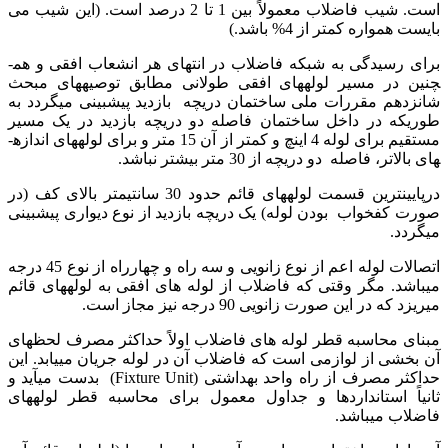
است. شیب فاضلاب معمولاً بین 1 تا 2 درصد است. (این شیب می
بایست همواره کمتر از 4% باشد.)
برای رسیدگی به شبکه فاضلاب در انتهای هر انشعاب افقی و هم­
چنین در مسیر لوله­های افقی طولانی مطابق توصیه­های مبحث
شانزدهم مقررات ملی ساختمان دریچه بازدید پیش­بینی می­گردد به
طوریکه در داخل ساختمان فاصله دو دریچه بازدید در یک مسیر
مستقیم برای لوله 4 اینچ و کمتر از آن 15 متر و برای لوله­های اندازه­
های بالاتر، فاصله دو دریچه از 30 متر بیشتر نباشد.
درپایین­ترین قسمت لوله­های قائم حدود 30 سانتیمتر بالای کف (در
صورت کف­خواب بودن لوله) یک دریچه بازدید از نوع دیواری پیش­بینی
می­گردد.
اتصالات لوله اعم از نوع زانویی و سه راه و چهارراه از نوع 45 درجه
می­باشد. مگر وقتی که فاضلاب از لوله ­های افقی به لوله­های قائم
می­ریزد که در این صورت زانویی 90 درجه نیز مجاز است.
مبنای محاسبه قطر لوله ­های فاضلاب اولاً حداکثر مصرف لحظه­ای
آن بخشی از لوازمی است که فاضلاب آن در لوله جریان می­یابد. این
حداکثر مصرف از راه واحد بهداشتی (Fixture Unit) بدست می­آید و
ثانیاً استانداردها و جداول معمول برای محاسبه قطر لوله­های
فاضلاب می­باشد.