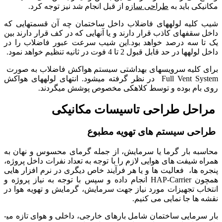
مکانیکی باید به
طراحی سازه
از قبل انجام شد نیز توجه کرد.
شیب کلیه لوله­های فاضلاب داخل ساختمان چه آن قسمت­هایی که
داخل سقف­های کاذب قرار دارند و یا آنهایی که در کف قرار دارند بین
یک تا سه درصد خواهد بود.این شیب سرعت عبور فاضلاب را در
داخل لوله­ها در حد قابل قبول 2 تا 4 فوت در ثانیه تنظیم خواهد نمود.
برای کلیه سرویس­های بهداشتی سیستم هواکش فاضلاب به صورت
Full Vent System در نظر گرفته می­شود. انتهای لوله­های هواکش
روی بام بوده و توسط کلاهکی مخصوص پوشش می­گردند.
مراحل طراحی تاسیسات مکانیکی
طراحی سیستم های تهویه مطبوع
محاسبه بار گرما یا سرمایش، از جمله گرمای محسوس و نهان به
همراه شیفت های هوایی لازم را با توجه به تعداد نفرات داخل پروژه،
پنجره ها، فعالیت ها و یا هر فرآیند خاص دیگری در نرم افزار هایی
همچون HAP-Carrier انجام داده و سپس با توجه به نیاز پروژه و
انتخاب تجهیزات مورد نیاز جهت سرمایش، گرمایش و تهویه هوا در
نقشه ها جا نمایی می کنیم.
بار سرمایی ساختمان شامل بارهای خارجی، داخلی و هوای تازه می­