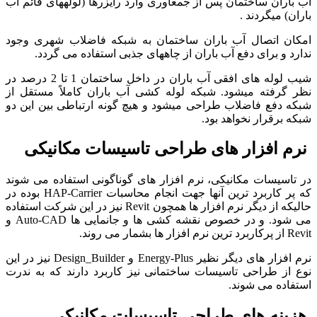
آب باران ساختمان پس از جمع­آوری وارد رایزرها (لوله­های قائم آب
باران) می­گردند .
امکان اتصال آب باران ساختمان به شبکه فاضلاب شهری وجود
ندارد و برای دفع آب باران از چاه­های جذبی استفاده می گردد.
شیب لوله ­های افقی آب باران در داخل ساختمان 1 تا 2 درصد در
نظر گرفته می­شود. شبکه لوله­ کشی آب باران کاملاً مستقل از
شبکه دفع فاضلاب طراحی می­شود و هیچ گونه ارتباطی بین این دو
شبکه برقرار نخواهد بود.
نرم افزار های طراحی تاسیسات مکانیکی
در تاسیسات مکانیکی، نرم افزار های گوناگونی استفاده می شوند
که پر کاربرد ترین آنها جهت انجام محاسبات HAP-Carrier بوده در
حالیکه از دیگر نرم افزار ها همچون Revit نیز در این شرکت استفاده
می شود. و در خصوص نقشه کشی ها و جانمایی ها Auto-CAD و
Revit از پرکاربرد ترین نرم افزار ها بشمار می روند.
نرم افزار های دیگر نظیر Energy-Plus و Design_Builder نیز در این
نوع از طراحی تاسیسات ساختمانی نیز کاربرد دارند که به ندرت
استفاده می شوند.
هزینه های طراحی تاسیسات مکانیکی