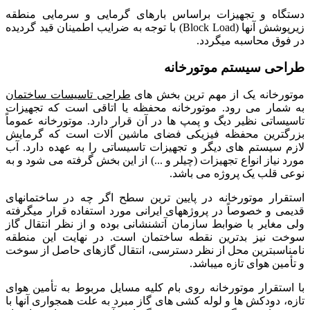
دستگاه و تجهیزات براساس بارهای گرمایی و سرمایی منطقه
زیرپوشش آنها (Block Load) با توجه به ضرایب اطمینان قید گردیده
در فوق محاسبه می­گردد.
طراحی سیستم موتورخانه
موتورخانه یک از مهم ترین بخش های
طراحی تاسیسات ساختمان
به شمار می رود. موتورخانه محفظه یا اتاقی است که تجهیزات
تاسیساتی نظیر دیگ و پمپ ها در آن قرار دارد. موتورخانه عموماً
بزرگترین محفظه فیزیکی فضای ماشین آلات است که گرمایش
لازم سیستم های دیگر و تجهیزات تاسیساتی را به عهده دارد. آب
مورد نیاز انواع تجهیزات (چیلر و ...) از این بخش گرفته می شود و به
نوعی قلب یک پروژه می باشد.
استقرار موتورخانه در پایین ترین سطح اگر چه در ساختمان­های
قدیمی و خصوصاً در پروژه­های ایرانی مورد استفاده قرار می­گرفته
ولی مغایر با ضوابط سازمان آتش­نشانی بوده و از نظر انتقال گاز
سوخت نیز بدترین نقطه ساختمان است. در نهایت این منطقه
نامناسب­ترین محل از نظر دسترسی، انتقال گازهای حاصل از سوخت
و تأمین هوای تازه می­باشد.
با استقرار موتورخانه روی بام کلیه مسایل مربوط به تأمین هوای
تازه، دودکش ها و لوله کشی های گاز مبرد به علت هم­جواری آنها با